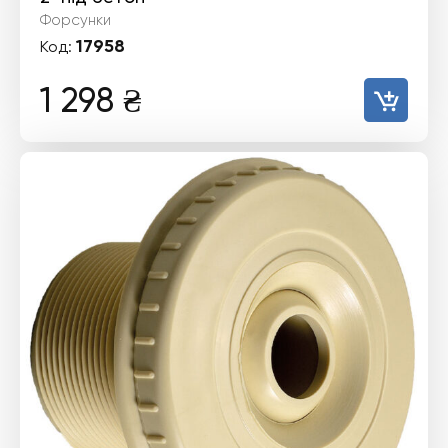
Форсунки
17958
Код:
1 298
₴