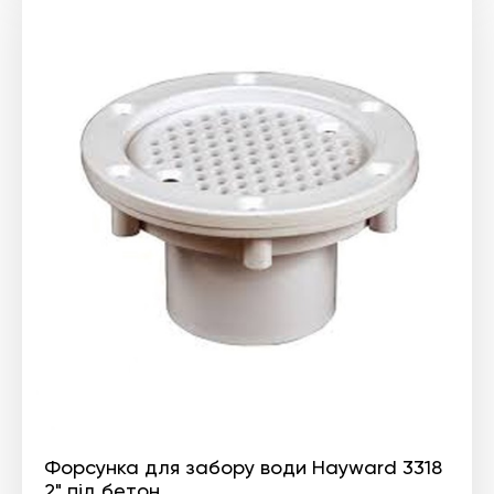
Форсунка для забору води Hayward 3318
2" під бетон