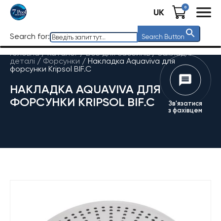
0
UK
Search for:
Search Button
Головна
/
Каталог
/
Все для басейнів
/
Закладні
деталі
/
Форсунки
/
Накладка Aquaviva для
форсунки Kripsol BIF.C
НАКЛАДКА AQUAVIVA ДЛЯ
ФОРСУНКИ KRIPSOL BIF.C
Зв'язатися
з фахівцем