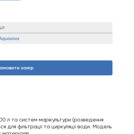
шт.
Aquaviva
амовити замір
00 л та систем марікультури (розведення
я для фільтрації та циркуляції води. Модель
 матеріалів.