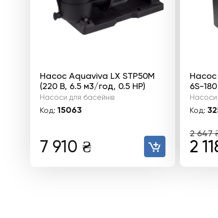
Насос Aquaviva LX STP50M
Насос
(220 В, 6.5 м3/год, 0.5 HP)
6S-180
Насоси для басейнів
Насоси 
15063
32
Код:
Код:
2 647
Ори
7 910
₴
2 1
цін
2
647