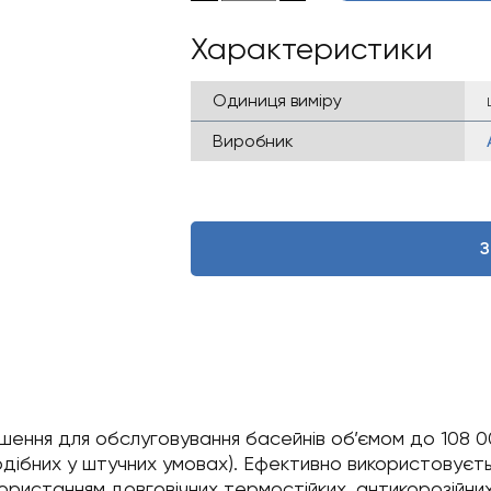
Характеристики
Одиниця виміру
Виробник
З
шення для обслуговування басейнів об’ємом до 108 0
дібних у штучних умовах). Ефективно використовуєтьс
ористанням довговічних термостійких, антикорозійних