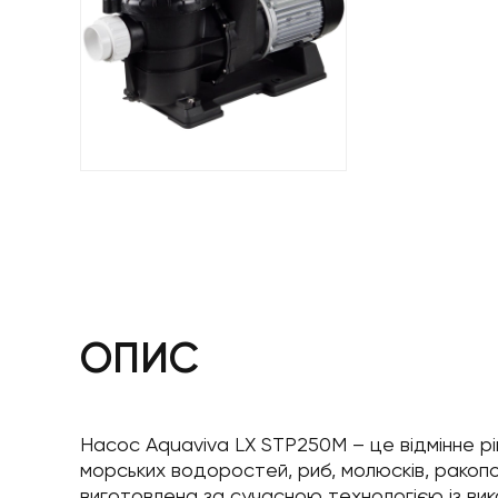
ОПИС
Насос Aquaviva LX STP250M – це відмінне рі
морських водоростей, риб, молюсків, ракопо
виготовлена за сучасною технологією із вик