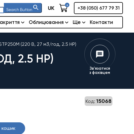
0
UK
+38 (050) 677 79 31
Search Button
акриття
Облицювання
Ще
Контакти
TP250M (220 В, 27 м3/год, 2.5 HP)
Д, 2.5 HP)
Зв'язатися
з фахівцем
15068
Код:
 кошик