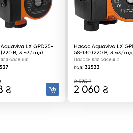
 Aquaviva LX GPD25-
Насос Aquaviva LX GP
 (220 В, 3 м3/год)
5S-130 (220 В, 3 м3/год
для басейнів
Насоси для басейнів
537
32533
Код:
₴
2 575
₴
гінальна
Поточна
Оригінальн
Пото
18
₴
2 060
₴
а:
ціна:
ціна:
ціна:
2
2
2
 ₴.
118 ₴.
575 ₴.
060 ₴