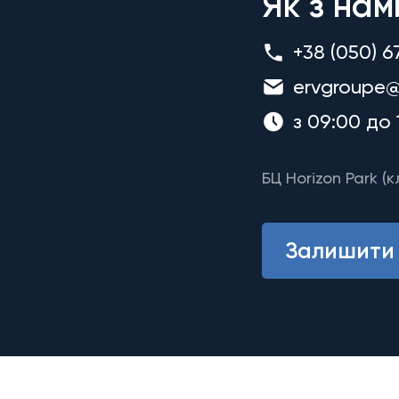
Як з нам
+38 (050) 6
ervgroupe@
з 09:00 до 
БЦ Horizon Park (к
Залишити 