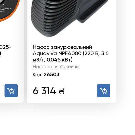
D25-
Насос занурювальний
)
Aquaviva NPF4000 (220 В, 3.6
м3/г, 0.045 кВт)
Насоси для басейнів
26503
Код:
а
чна
6 314
₴
.