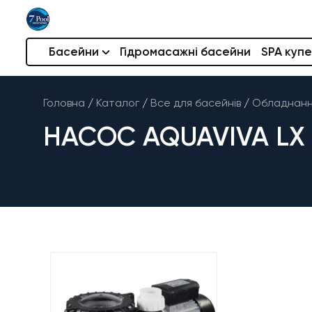
Басейни
Гідромасажні басейни
SPA купе
Головна
/
Каталог
/
Все для басейнів
/
Обладнання
НАСОС AQUAVIVA LX S