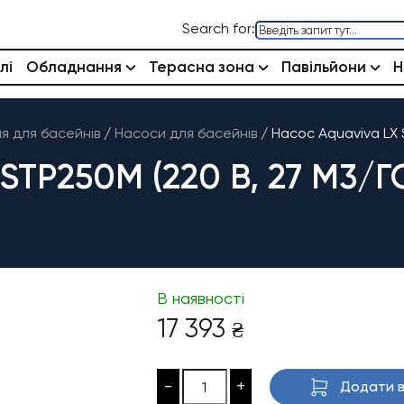
Search for:
лі
Обладнання
Терасна зона
Павільйони
Н
 для басейнів
/
Насоси для басейнів
/
Насос Aquaviva LX S
TP250M (220 В, 27 М3/ГО
В наявності
17 393
₴
-
+
Додати в