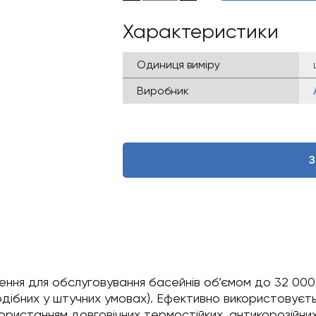
Характеристики
Одиниця виміру
Виробник
З
ення для обслуговування басейнів об’ємом до 32 000
дібних у штучних умовах). Ефективно використовуєтьс
ористанням довговічних термостійких, антикорозійних