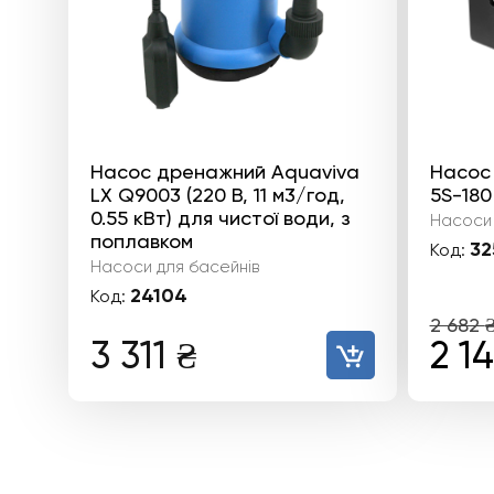
Насос дренажний Aquaviva
Насос
LX Q9003 (220 В, 11 м3/год,
5S-180 
0.55 кВт) для чистої води, з
Насоси 
поплавком
32
Код:
Насоси для басейнів
24104
Код:
2 682
Ори
3 311
₴
2 1
цін
2
682 