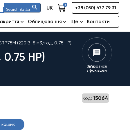
0
UK
+38 (050) 677 79 31
Search Button
акриття
Облицювання
Ще
Контакти
TP75M (220 В, 8 м3/год, 0.75 HP)
0.75 HP)
Зв'язатися
з фахівцем
15064
Код:
 кошик