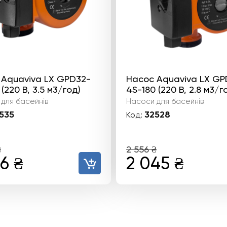
 Aquaviva LX GPD32-
Насос Aquaviva LX GP
(220 В, 3.5 м3/год)
4S-180 (220 В, 2.8 м3/г
для басейнів
Насоси для басейнів
535
32528
Код:
₴
2 556
₴
гінальна
Поточна
Оригінальн
Пото
46
₴
2 045
₴
а:
ціна:
ціна:
ціна:
2
2
2
₴.
146 ₴.
556 ₴.
045 ₴