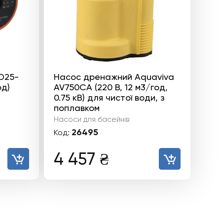
D25-
Насос дренажний Aquaviva
од)
AV750CA (220 В, 12 м3/год,
0.75 кВ) для чистої води, з
поплавком
Насоси для басейнів
26495
Код:
а
чна
4 457
₴
.