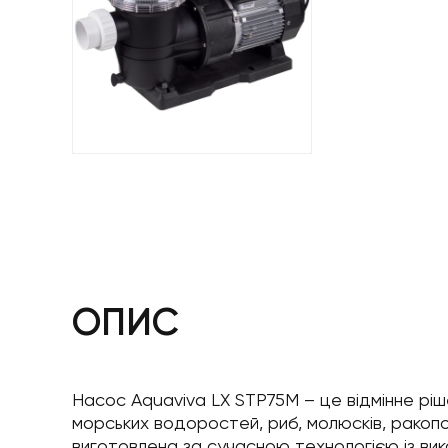
ОПИС
Насос Aquaviva LX STP75M – це відмінне ріш
морських водоростей, риб, молюсків, ракопо
виготовлена за сучасною технологією із вик