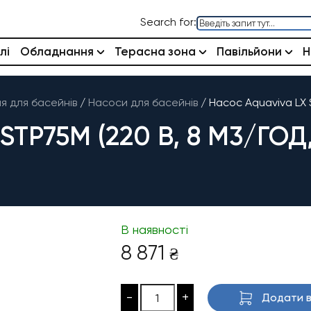
Search for:
лі
Обладнання
Терасна зона
Павільйони
Н
 для басейнів
/
Насоси для басейнів
/
Насос Aquaviva LX S
TP75M (220 В, 8 М3/ГОД, 
В наявності
8 871
₴
-
+
Додати в