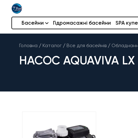
Басейни
Гідромасажні басейни
SPA купе
Головна
/
Каталог
/
Все для басейнів
/
Обладнання
НАСОС AQUAVIVA LX S