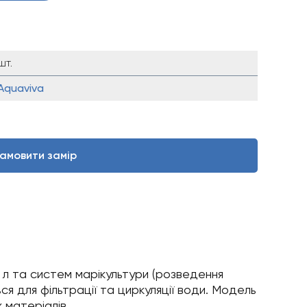
шт.
Aquaviva
амовити замір
 л та систем марікультури (розведення
я для фільтрації та циркуляції води. Модель
 матеріалів.