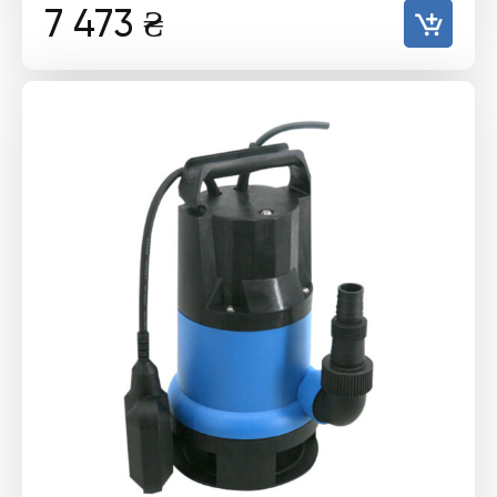
7 473
₴