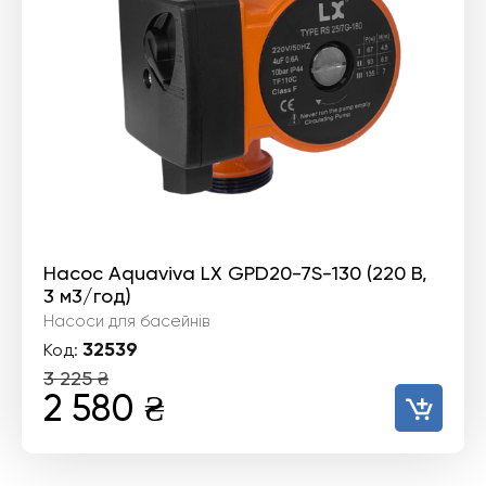
Насос Aquaviva LX GPD20-7S-130 (220 В,
3 м3/год)
Насоси для басейнів
32539
Код:
3 225
₴
Оригінальна
Поточна
2 580
₴
ціна:
ціна: