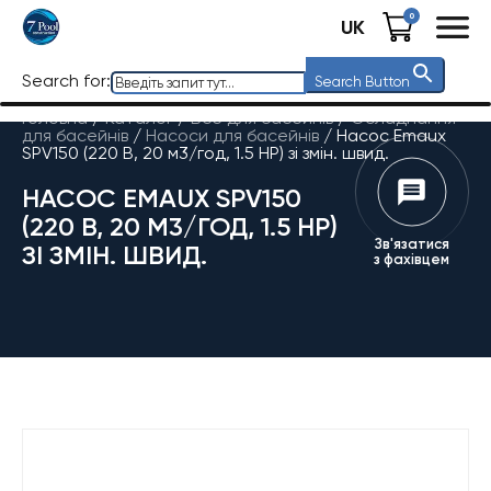
0
UK
Search for:
Search Button
Головна
/
Каталог
/
Все для басейнів
/
Обладнання
для басейнів
/
Насоси для басейнів
/
Насос Emaux
SPV150 (220 В, 20 м3/год, 1.5 HP) зі змін. швид.
НАСОС EMAUX SPV150
(220 В, 20 М3/ГОД, 1.5 HP)
Зв'язатися
ЗІ ЗМІН. ШВИД.
з фахівцем