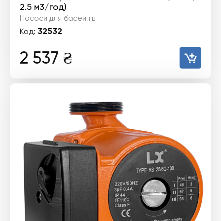
2.5 м3/год)
Насоси для басейнів
32532
Код:
2 537
₴