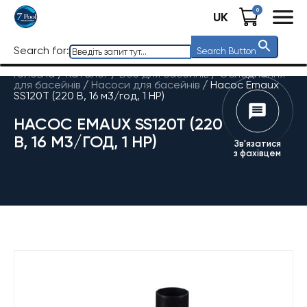
0
UK
Search for:
Search Button
Головна
/
Каталог
/
Все для басейнів
/
Обладнання
для басейнів
/
Насоси для басейнів
/
Насос Emaux
SS120T (220 В, 16 м3/год, 1 HP)
НАСОС EMAUX SS120T (220
В, 16 М3/ГОД, 1 HP)
Зв'язатися
з фахівцем