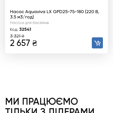
Насос Aquaviva LX GPD25-7S-180 (220 В,
3.5 м3/год)
Насоси для басейнів
32541
Код:
3 321
₴
Оригінальна
Поточна
2 657
₴
ціна:
ціна:
3
2
321 ₴.
657 ₴.
МИ ПРАЦЮЄМО
ТІЛЬКИ З ЛІДЕРАМИ