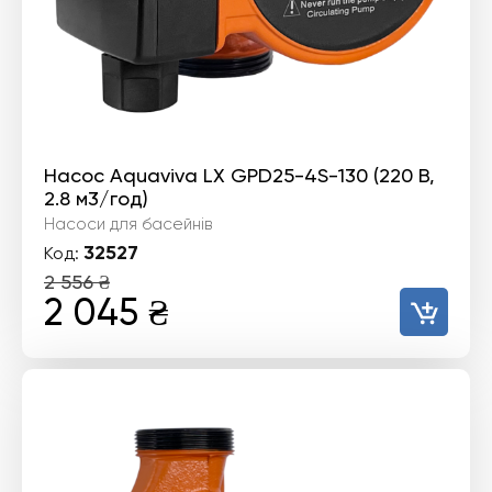
Насос Aquaviva LX GPD25-4S-130 (220 В,
2.8 м3/год)
Насоси для басейнів
32527
Код:
2 556
₴
Оригінальна
Поточна
2 045
₴
ціна:
ціна:
2
2
556 ₴.
045 ₴.