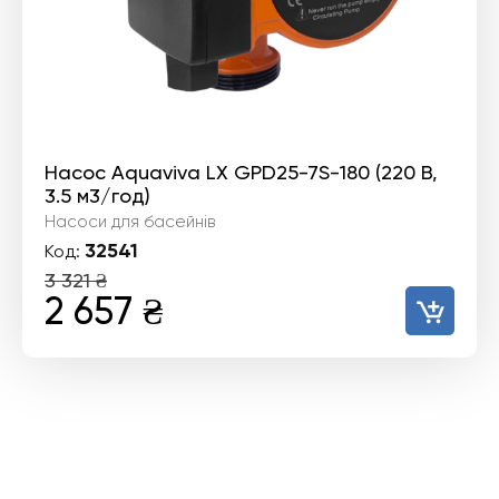
Насос Aquaviva LX GPD25-7S-180 (220 В,
3.5 м3/год)
Насоси для басейнів
32541
Код:
3 321
₴
Оригінальна
Поточна
2 657
₴
ціна:
ціна:
3
2
321 ₴.
657 ₴.