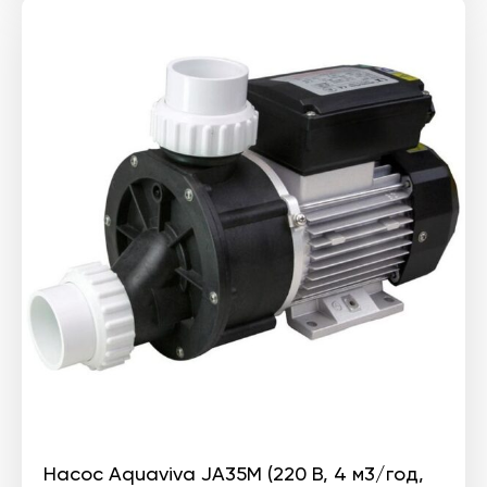
3
2
225 ₴.
580 ₴.
Насос Aquaviva JA35M (220 В, 4 м3/год,