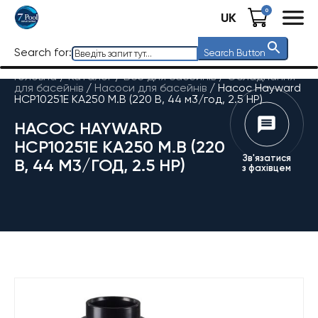
0
UK
Search for:
Search Button
Головна
/
Каталог
/
Все для басейнів
/
Обладнання
для басейнів
/
Насоси для басейнів
/
Насос Hayward
HCP10251E KA250 M.B (220 В, 44 м3/год, 2.5 HP)
НАСОС HAYWARD
HCP10251E KA250 M.B (220
Зв'язатися
В, 44 М3/ГОД, 2.5 HP)
з фахівцем