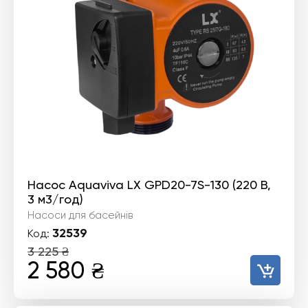
Насос Aquaviva LX GPD20-7S-130 (220 В,
3 м3/год)
Насоси для басейнів
32539
Код:
3 225
₴
Оригінальна
Поточна
2 580
₴
ціна:
ціна: