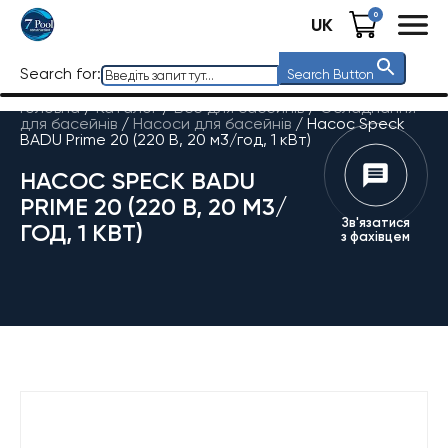
0
UK
Search for:
Search Button
Головна
/
Каталог
/
Все для басейнів
/
Обладнання
для басейнів
/
Насоси для басейнів
/
Насос Speck
BADU Prime 20 (220 В, 20 м3/год, 1 кВт)
НАСОС SPECK BADU
PRIME 20 (220 В, 20 М3/
Зв'язатися
ГОД, 1 КВТ)
з фахівцем