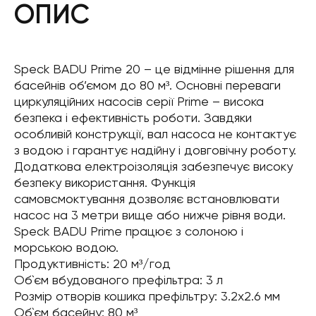
ОПИС
Speck BADU Prime 20 – це відмінне рішення для
басейнів об’ємом до 80 м³. Основні переваги
циркуляційних насосів серії Prime – висока
безпека і ефективність роботи. Завдяки
особливій конструкції, вал насоса не контактує
з водою і гарантує надійну і довговічну роботу.
Додаткова електроізоляція забезпечує високу
безпеку використання. Функція
самовсмоктування дозволяє встановлювати
насос на 3 метри вище або нижче рівня води.
Speck BADU Prime працює з солоною і
морською водою.
Продуктивність: 20 м³/год
Об`єм вбудованого префільтра: 3 л
Розмір отворів кошика префільтру: 3.2х2.6 мм
Об`єм басейну: 80 м³