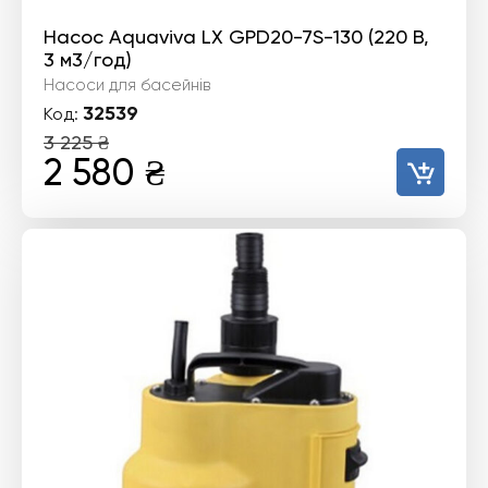
Насос Aquaviva LX GPD20-7S-130 (220 В,
3 м3/год)
Насоси для басейнів
32539
Код:
3 225
₴
Оригінальна
Поточна
2 580
₴
ціна:
ціна:
3
2
225 ₴.
580 ₴.