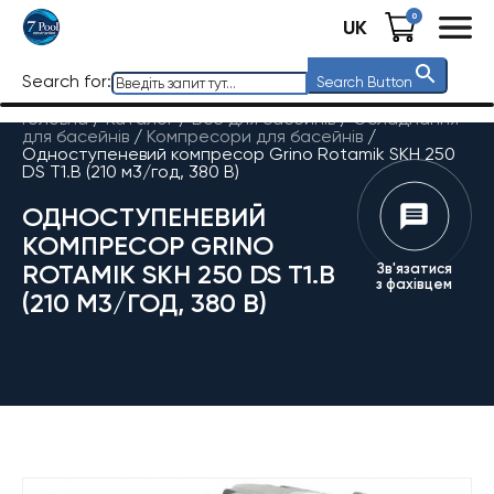
0
UK
Search for:
Search Button
Головна
/
Каталог
/
Все для басейнів
/
Обладнання
для басейнів
/
Компресори для басейнів
/
Одноступеневий компресор Grino Rotamik SKH 250
DS T1.В (210 м3/год, 380 В)
ОДНОСТУПЕНЕВИЙ
КОМПРЕСОР GRINO
ROTAMIK SKH 250 DS T1.В
Зв'язатися
з фахівцем
(210 М3/ГОД, 380 В)