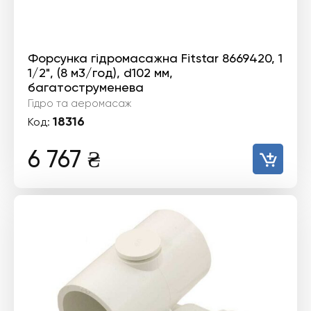
Форсунка гідромасажна Fitstar 8669420, 1
1/2", (8 м3/год), d102 мм,
багатоструменева
Гідро та аеромасаж
18316
Код:
6 767
₴