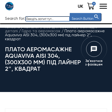
0
UK
Search for:
Search Button
Головна
/
Каталог
/
Все для басейнів
/
Закладні
деталі
/
Гідро та аеромасаж
/
Плато аеромасажне
Aquaviva AISI 304, (300х300 мм) під лайнер 2″,
квадрат
ПЛАТО АЕРОМАСАЖНЕ
AQUAVIVA AISI 304,
(300Х300 ММ) ПІД ЛАЙНЕР
Зв'язатися
з фахівцем
2″, КВАДРАТ