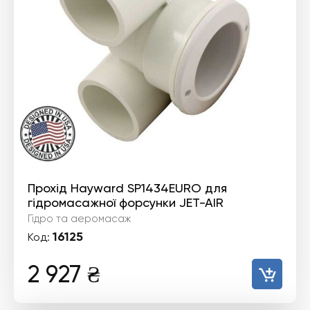
Прохід Hayward SP1434EURO для
гідромасажної форсунки JET-AIR
Гідро та аеромасаж
16125
Код:
2 927
₴