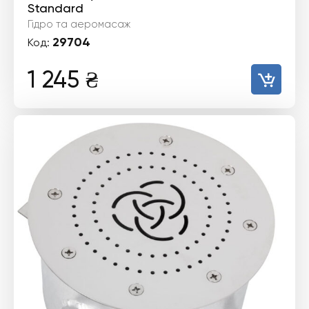
Standard
Гідро та аеромасаж
29704
Код:
1 245
₴