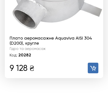
Плато аеромасажне Aquaviva AISI 304
(D200), кругле
Гідро та аеромасаж
20282
Код:
9 128
₴