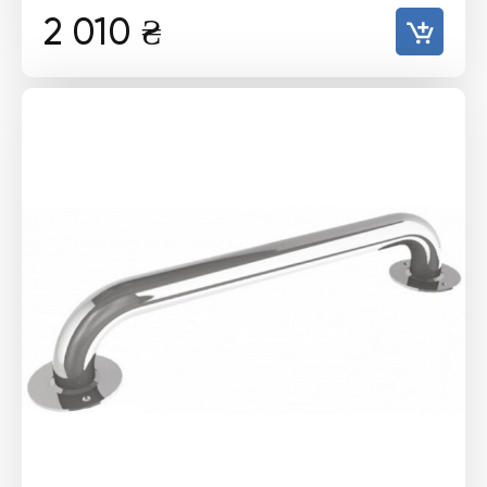
2 010
₴