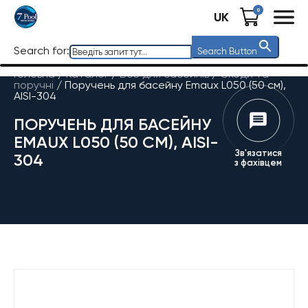
0
UK
Search for:
Search Button
Головна
/
Каталог
/
Все для басейнів
/
Сходи та
поручні
/
Поручень для басейну Emaux L050 (50 см),
AISI-304
ПОРУЧЕНЬ ДЛЯ БАСЕЙНУ
EMAUX L050 (50 СМ), AISI-
Зв'язатися
304
з фахівцем