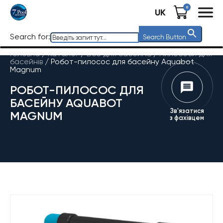
0
UK
Search for:
Search Button
Головна
/
Каталог
/
Все для басейнів
/
Пилососи для
басейнів
/
Робот-пилосос для басейну Aquabot
Magnum
РОБОТ-ПИЛОСОС ДЛЯ
БАСЕЙНУ AQUABOT
Зв'язатися
MAGNUM
з фахівцем