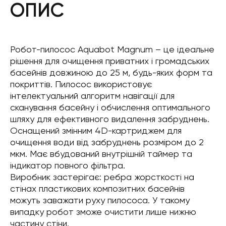
ОПИС
Робот-пилосоc Aquabot Magnum – це ідеальне
рішення для очищення приватних і громадських
басейнів довжиною до 25 м, будь-яких форм та
покриттів. Пилосос використовує
інтелектуальний алгоритм навігації для
сканування басейну і обчислення оптимального
шляху для ефективного видалення забруднень.
Оснащений змінним 4D-картриджем для
очищення води від забруднень розміром до 2
мкм. Має вбудований внутрішній таймер та
індикатор повного фільтра.
Виробник застерігає: ребра жорсткості на
стінах пластикових композитних басейнів
можуть заважати руху пилососа. У такому
випадку робот зможе очистити лише нижню
частину стіни.