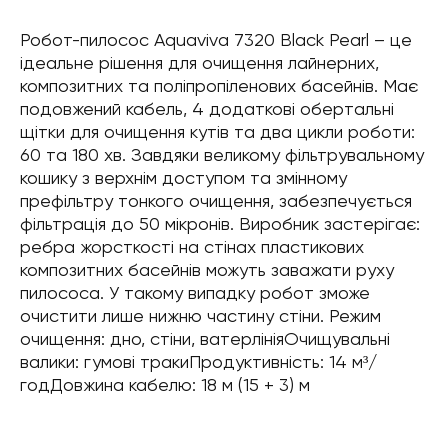
Робот-пилосос Aquaviva 7320 Black Pearl – це
ідеальне рішення для очищення лайнерних,
композитних та поліпропіленових басейнів. Має
подовжений кабель, 4 додаткові обертальні
щітки для очищення кутів та два цикли роботи:
60 та 180 хв. Завдяки великому фільтрувальному
кошику з верхнім доступом та змінному
префільтру тонкого очищення, забезпечується
фільтрація до 50 мікронів. Виробник застерігає:
ребра жорсткості на стінах пластикових
композитних басейнів можуть заважати руху
пилососа. У такому випадку робот зможе
очистити лише нижню частину стіни. Режим
очищення: дно, стіни, ватерлініяОчищувальні
валики: гумові тракиПродуктивність: 14 м³/
годДовжина кабелю: 18 м (15 + 3) м