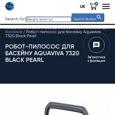
0
UK
Search for:
Search Button
Головна
/
Каталог
/
Все для басейнів
/
Пилососи для
басейнів
/
Робот-пилосос для басейну Aquaviva
7320 Black Pearl
РОБОТ-ПИЛОСОС ДЛЯ
БАСЕЙНУ AQUAVIVA 7320
Зв'язатися
BLACK PEARL
з фахівцем