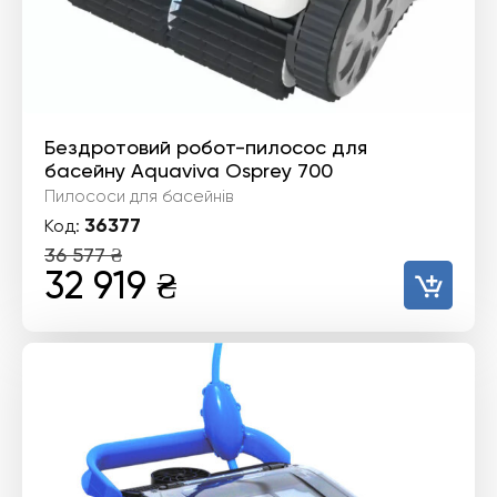
Бездротовий робот-пилосос для
басейну Aquaviva Osprey 700
Пилососи для басейнів
36377
Код:
36 577
₴
Оригінальна
Поточна
32 919
₴
ціна:
ціна:
36
32
577 ₴.
919 ₴.