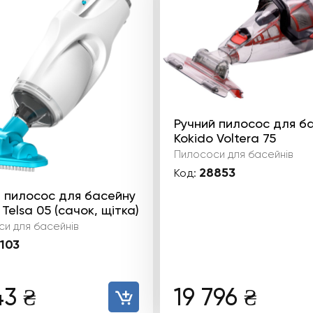
Ручний пилосос для б
Kokido Voltera 75
Пилососи для басейнів
28853
Код:
 пилосос для басейну
 Telsa 05 (сачок, щітка)
и для басейнів
103
43
₴
19 796
₴