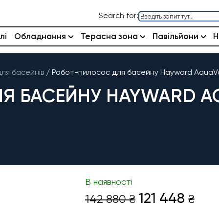
Search for:
лі
Обладнання
Терасна зона
Павільйони
Н
ля басейнів
/
Робот-пилосос для басейну Hayward AquaVac
Я БАСЕЙНУ HAYWARD AQ
В наявності
Оригінальн
Пот
121 448
142 880
₴
₴
ціна:
цін