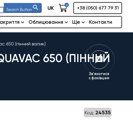
0
UK
+38 (050) 677 79 31
Search Button
акриття
Облицювання
Ще
Контакти
 650 (пінний валик)
UAVAC 650 (ПІННИЙ
Зв'язатися
з фахівцем
24535
Код:
а
очна
а: