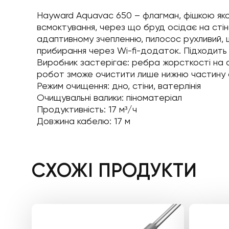
Hayward Aquavac 650 – флагман, фішкою яког
всмоктування, через що бруд осідає на сті
адаптивному зчепленню, пилосос рухливий, 
прибирання через Wi-fi-додаток. Підходить д
Виробник застерігає: ребра жорсткості на 
робот зможе очистити лише нижню частину с
Режим очищення: дно, стіни, ватерлінія
Очищувальні валики: піноматеріал
Продуктивність: 17 м³/ч
Довжина кабелю: 17 м
СХОЖІ ПРОДУКТИ