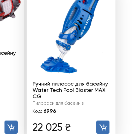
асейну
Ручний пилосос для басейну
Water Tech Pool Blaster MAX
CG
Пилососи для басейнів
6996
Код:
22 025
₴