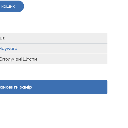
 кошик
 ₴.
шт.
Hayward
Сполучені Штати
амовити замір