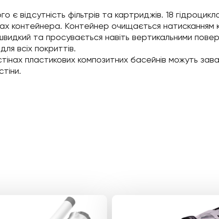
о є відсутність фільтрів та картриджів. 18 гідроцик
нах контейнера. Контейнер очищається натисканням к
швидкий та просувається навіть вертикальними пове
ля всіх покриттів.
стінах пластикових композитних басейнів можуть зав
тіни.