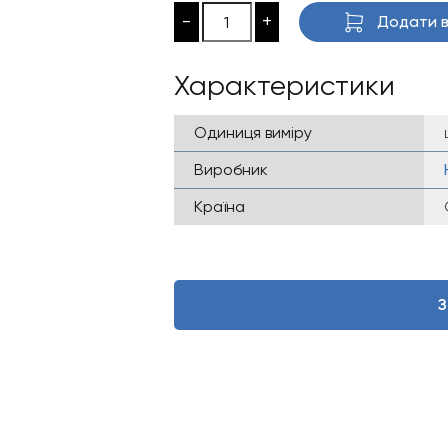
142
121
-
+
Додати в
880 ₴.
448
Характеристики
Одиниця виміру
Виробник
Країна
З