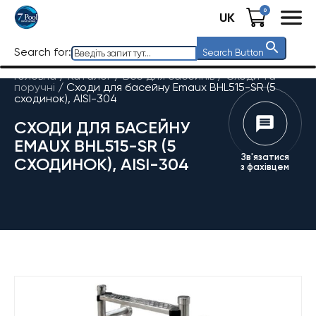
0
UK
Search for:
Search Button
Головна
/
Каталог
/
Все для басейнів
/
Сходи та
поручні
/
Сходи для басейну Emaux BHL515-SR (5
сходинок), AISI-304
СХОДИ ДЛЯ БАСЕЙНУ
EMAUX BHL515-SR (5
Зв'язатися
СХОДИНОК), AISI-304
з фахівцем