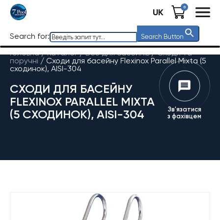
0
UK
Search for:
Search Button
Головна
/
Каталог
/
Все для басейнів
/
Сходи та
поручні
/
Сходи для басейну Flexinox Parallel Mixta (5
сходинок), AISI-304
СХОДИ ДЛЯ БАСЕЙНУ
FLEXINOX PARALLEL MIXTA
Зв'язатися
(5 СХОДИНОК), AISI-304
з фахівцем