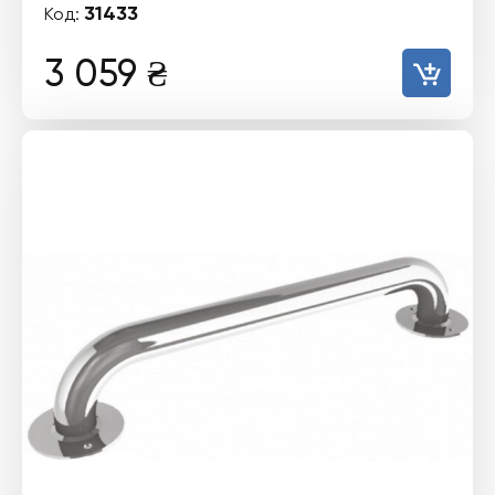
31433
Код:
3 059
₴