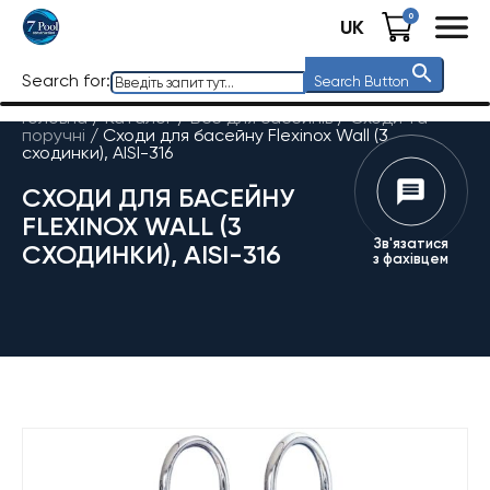
0
UK
Search for:
Search Button
Головна
/
Каталог
/
Все для басейнів
/
Сходи та
поручні
/
Сходи для басейну Flexinox Wall (3
сходинки), AISI-316
СХОДИ ДЛЯ БАСЕЙНУ
FLEXINOX WALL (3
Зв'язатися
СХОДИНКИ), AISI-316
з фахівцем