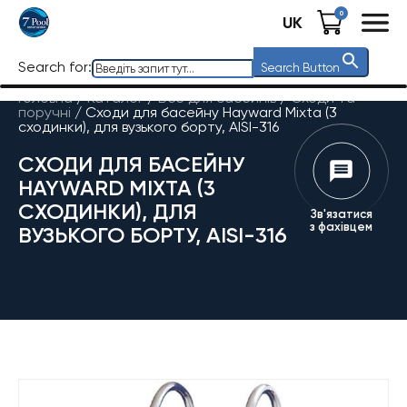
0
UK
Search for:
Search Button
Головна
/
Каталог
/
Все для басейнів
/
Сходи та
поручні
/
Сходи для басейну Hayward Mixta (3
сходинки), для вузького борту, AISI-316
СХОДИ ДЛЯ БАСЕЙНУ
HAYWARD MIXTA (3
СХОДИНКИ), ДЛЯ
Зв'язатися
з фахівцем
ВУЗЬКОГО БОРТУ, AISI-316