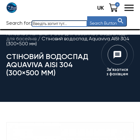
0
UK
Search for:
Search Button
Головна
/
Каталог
/
Все для басейнів
/
Водоспади
для басейнів
/
Стіновий водоспад Aquaviva AISI 304
(300×500 мм)
СТІНОВИЙ ВОДОСПАД
AQUAVIVA AISI 304
Зв'язатися
(300×500 ММ)
з фахівцем