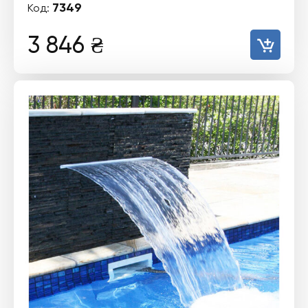
7349
Код:
3 846
₴