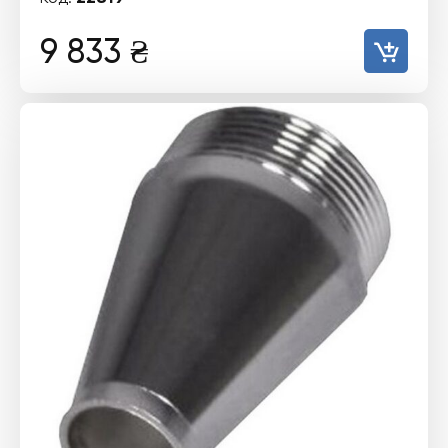
9 833
₴