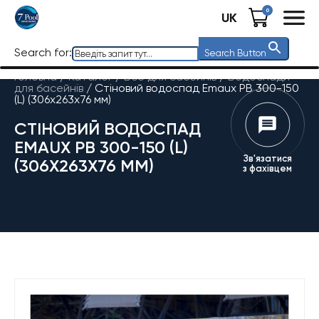
0
UK
Search for:
Search Button
Головна
/
Каталог
/
Все для басейнів
/
Водоспади
для басейнів
/
Стіновий водоспад Emaux PB 300-150
(L) (306х263х76 мм)
СТІНОВИЙ ВОДОСПАД
EMAUX PB 300-150 (L)
Зв'язатися
(306Х263Х76 ММ)
з фахівцем