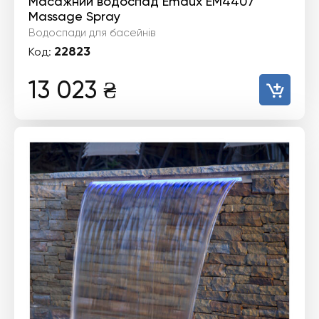
Масажний водоспад Emaux EM4407
Massage Spray
Водоспади для басейнів
22823
Код:
13 023
₴