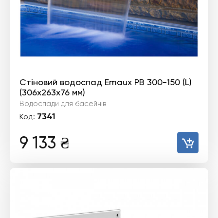
Стіновий водоспад Emaux PB 300-150 (L)
(306х263х76 мм)
Водоспади для басейнів
7341
Код:
9 133
₴