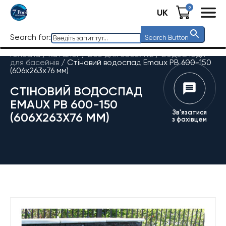
0
UK
Search for:
Search Button
Головна
/
Каталог
/
Все для басейнів
/
Водоспади
для басейнів
/
Стіновий водоспад Emaux PB 600-150
(606х263х76 мм)
СТІНОВИЙ ВОДОСПАД
EMAUX PB 600-150
Зв'язатися
(606Х263Х76 ММ)
з фахівцем