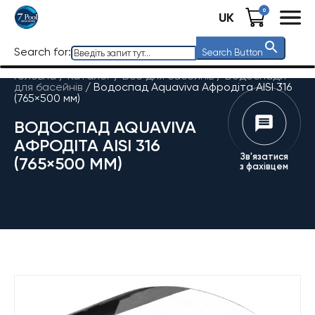
0
UK
Search for:
Search Button
Головна
/
Каталог
/
Все для басейнів
/
Водоспади
для басейнів
/
Водоспад Aquaviva Афродіта AISI 316
(765×500 мм)
ВОДОСПАД AQUAVIVA
АФРОДІТА AISI 316
Зв'язатися
(765×500 ММ)
з фахівцем