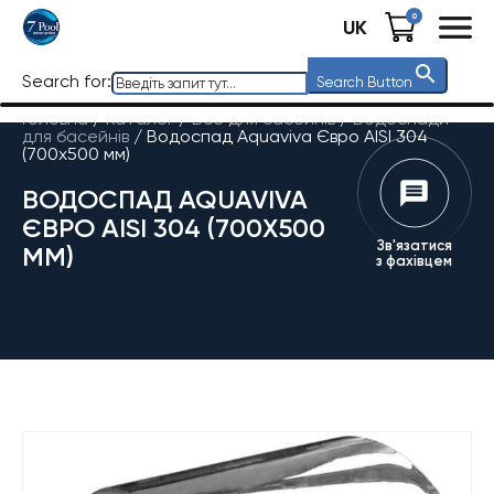
0
UK
Search for:
Search Button
Головна
/
Каталог
/
Все для басейнів
/
Водоспади
для басейнів
/
Водоспад Aquaviva Євро AISI 304
(700х500 мм)
ВОДОСПАД AQUAVIVA
ЄВРО AISI 304 (700Х500
Зв'язатися
ММ)
з фахівцем