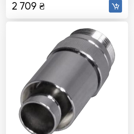
2 709
₴