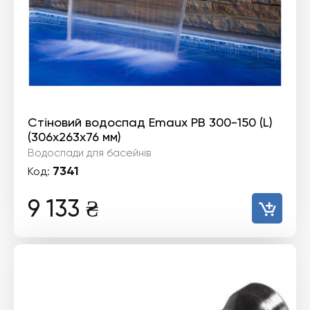
Стіновий водоспад Emaux PB 300-150 (L)
(306х263х76 мм)
Водоспади для басейнів
7341
Код:
9 133
₴