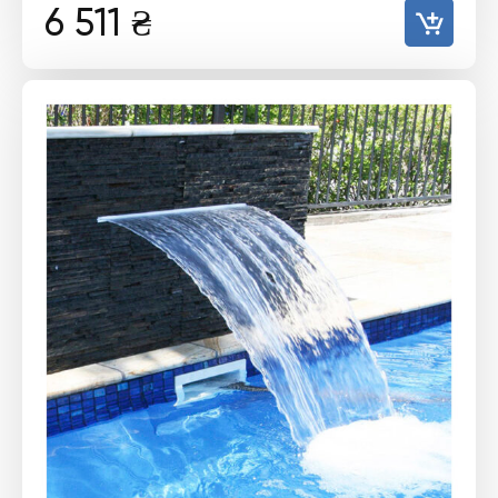
6 511
₴