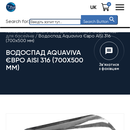
0
UK
Search for:
Search Button
Головна
/
Каталог
/
Все для басейнів
/
Водоспади
для басейнів
/
Водоспад Aquaviva Євро AISI 316
(700х500 мм)
ВОДОСПАД AQUAVIVA
ЄВРО AISI 316 (700Х500
Зв'язатися
ММ)
з фахівцем