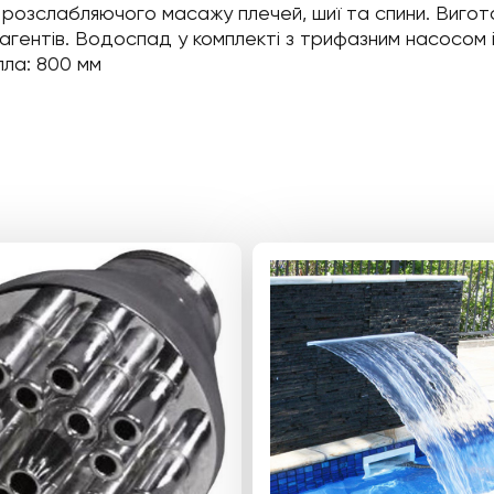
озслабляючого масажу плечей, шиї та спини. Виготовле
 реагентів. Водоспад у комплекті з трифазним насосом 
пла: 800 мм