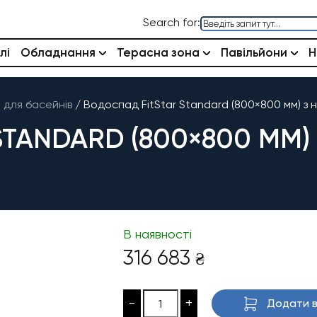
Search for:
лі
Обладнання
Терасна зона
Павільйони
Н
для басейнів
/
Водоспад FitStar Standard (800×800 мм) з 
TANDARD (800×800 ММ) 
В наявності
316 683
₴
-
+
Додати в