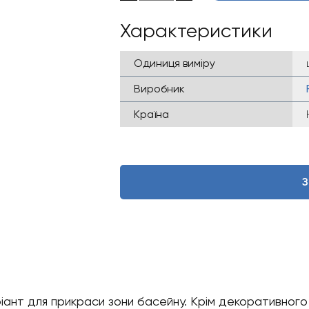
Характеристики
Одиниця виміру
Виробник
Країна
З
ріант для прикраси зони басейну. Крім декоративног