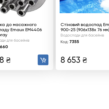
ка до масажного
Стіновий водоспад Em
паду Emaux EM4406
900-25 (906х138х 76 мм
pray
Водоспади для басейнів
ди для басейнів
7355
Код:
660
48
₴
8 653
₴