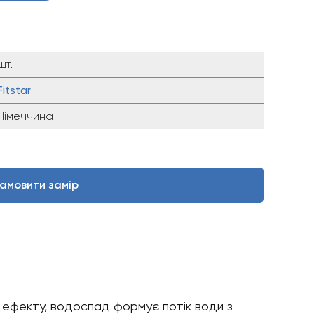
шт.
Fitstar
Німеччина
амовити замір
о ефекту, водоспад формує потік води з