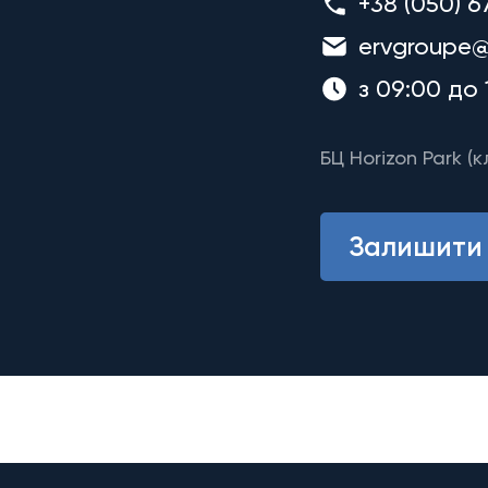
+38 (050) 6
ervgroupe@
з 09:00 до 
БЦ Horizon Park (к
Залишити 