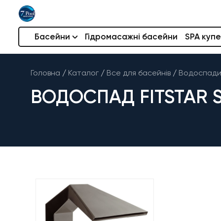
Басейни
Гідромасажні басейни
SPA купе
Головна
/
Каталог
/
Все для басейнів
/
Водоспади 
ВОДОСПАД FITSTAR S