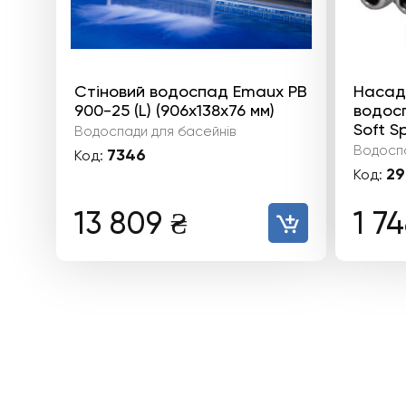
Стіновий водоспад Emaux PB
Насад
900-25 (L) (906х138х76 мм)
водос
Soft S
Водоспади для басейнів
Водоспа
7346
Код:
29
Код:
13 809
₴
1 7