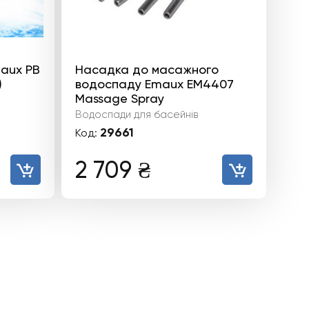
aux PB
Насадка до масажного
)
водоспаду Emaux EM4407
Massage Spray
Водоспади для басейнів
29661
Код:
2 709
₴