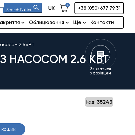
0
UK
+38 (050) 677 79 31
Search Button
акриття
Облицювання
Ще
Контакти
насосом 2.6 кВт
З НАСОСОМ 2.6 КВТ
Зв'язатися
з фахівцем
35243
Код:
 кошик