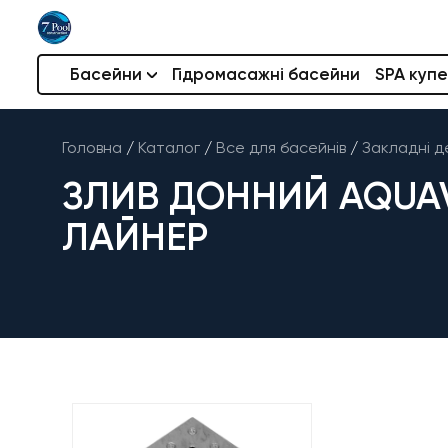
Басейни
Гідромасажні басейни
SPA купе
Головна
/
Каталог
/
Все для басейнів
/
Закладні д
ЗЛИВ ДОННИЙ AQUAVI
ЛАЙНЕР