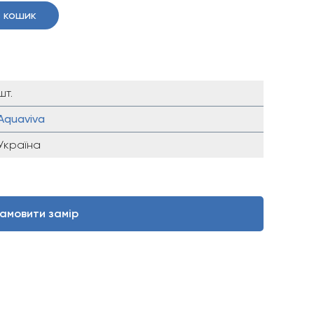
 кошик
шт.
Aquaviva
Україна
амовити замір