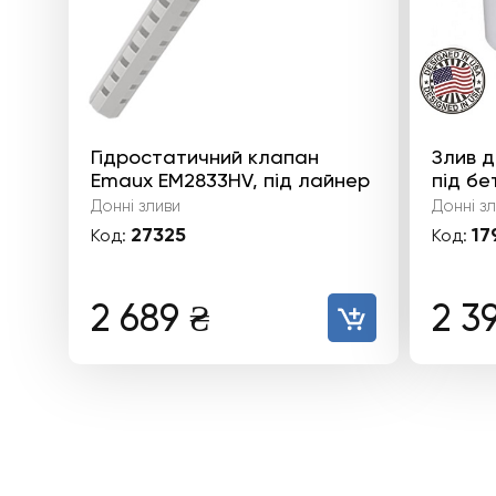
Гідростатичний клапан
Злив д
Emaux EM2833HV, під лайнер
під бе
Донні зливи
Донні з
27325
17
Код:
Код:
2 689
₴
2 3