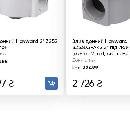
онний Hayward 2" 3252
Злив донний Hayward
тон
3253LGPAK2 2" під лай
(компл. 2 шт), світло-с
ливи
Донні зливи
955
32499
Код:
97
₴
2 726
₴