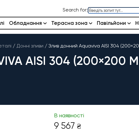
Search for:
лі
Обладнання
Терасна зона
Павільйони
Н
еталі
/
Донні зливи
/
Злив донний Aquaviva AISI 304 (200×2
VA AISI 304 (200×200 М
В наявності
9 567
₴