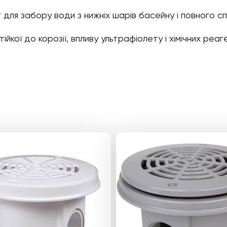
 для забору води з нижніх шарів басейну і повного с
стійкої до корозії, впливу ультрафіолету і хімічних р