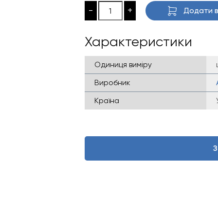
-
+
Додати в
Характеристики
Одиниця виміру
Виробник
Країна
З