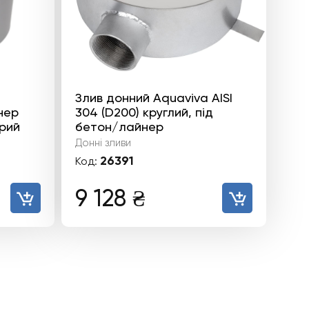
Злив донний Aquaviva AISI
нер
304 (D200) круглий, під
ірий
бетон/лайнер
Донні зливи
26391
Код:
9 128
₴