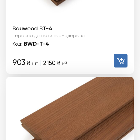
Bauwood BT-4
Терасна дошка з термодерева
BWD-T-4
Код:
903
|
₴
2150
₴
шт.
м²