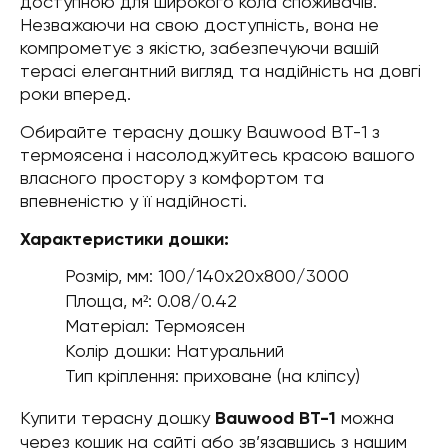
доступною для широкого кола споживачів.
Незважаючи на свою доступність, вона не
компрометує з якістю, забезпечуючи вашій
терасі елегантний вигляд та надійність на довгі
роки вперед.
Обирайте терасну дошку Bauwood BT-1 з
термоясена і насолоджуйтесь красою вашого
власного простору з комфортом та
впевненістю у її надійності.
Характеристики дошки:
Розмір, мм: 100/140х20х800/3000
Площа, м²: 0.08/0.42
Матеріал: Термоясен
Колір дошки: Натуральний
Тип кріплення: приховане (на кліпсу)
Купити терасну дошку
Bauwood BT-1
можна
через кошик на сайті або зв’язавшись з нашим