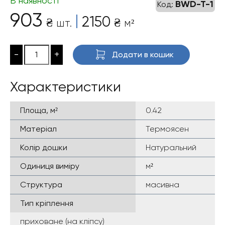
В наявності
BWD-T-1
Код:
903
|
2150
₴
₴
шт.
м²
-
+
Додати в кошик
Характеристики
Площа, м²
0.42
Матеріал
Термоясен
Колір дошки
Натуральний
Одиниця виміру
м²
Структура
масивна
Тип кріплення
приховане (на кліпсу)