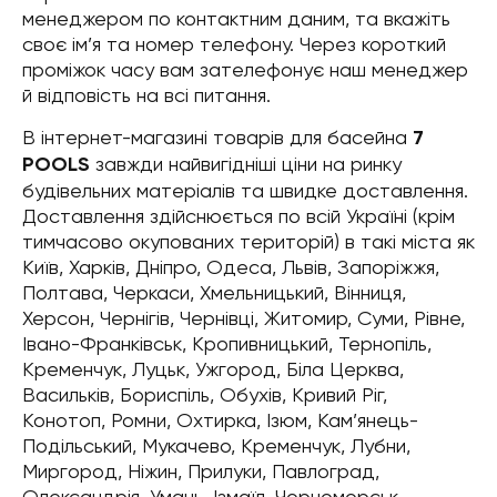
менеджером по контактним даним, та вкажіть
своє ім’я та номер телефону. Через короткий
проміжок часу вам зателефонує наш менеджер
й відповість на всі питання.
В інтернет-магазині товарів для басейна
7
POOLS
завжди найвигідніші ціни на ринку
будівельних матеріалів та швидке доставлення.
Доставлення здійснюється по всій Україні (крім
тимчасово окупованих територій) в такі міста як
Київ, Харків, Дніпро, Одеса, Львів, Запоріжжя,
Полтава, Черкаси, Хмельницький, Вінниця,
Херсон, Чернігів, Чернівці, Житомир, Суми, Рівне,
Івано-Франківськ, Кропивницький, Тернопіль,
Кременчук, Луцьк, Ужгород, Біла Церква,
Васильків, Бориспіль, Обухів, Кривий Ріг,
Конотоп, Ромни, Охтирка, Ізюм, Кам’янець-
Подільський, Мукачево, Кременчук, Лубни,
Миргород, Ніжин, Прилуки, Павлоград,
Олександрія, Умань, Ізмаїл, Чорноморськ,