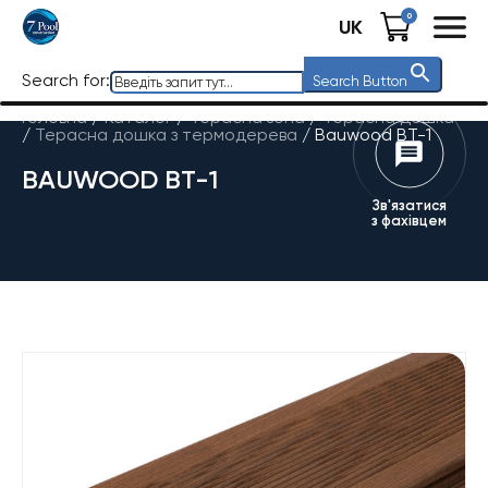
0
UK
Search for:
Search Button
Головна
/
Каталог
/
Терасна зона
/
Терасна дошка
/
Терасна дошка з термодерева
/
Bauwood BT-1
BAUWOOD BT-1
Зв'язатися
з фахівцем