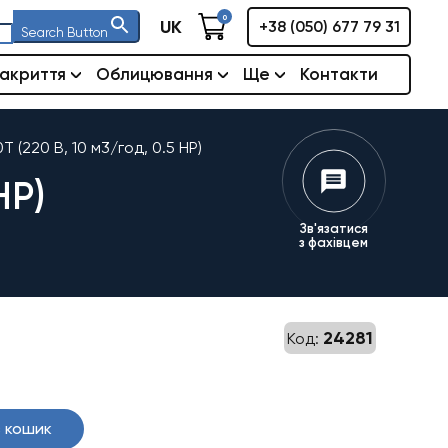
0
UK
+38 (050) 677 79 31
Search Button
акриття
Облицювання
Ще
Контакти
 (220 В, 10 м3/год, 0.5 HP)
HP)
Зв'язатися
з фахівцем
24281
Код:
 кошик