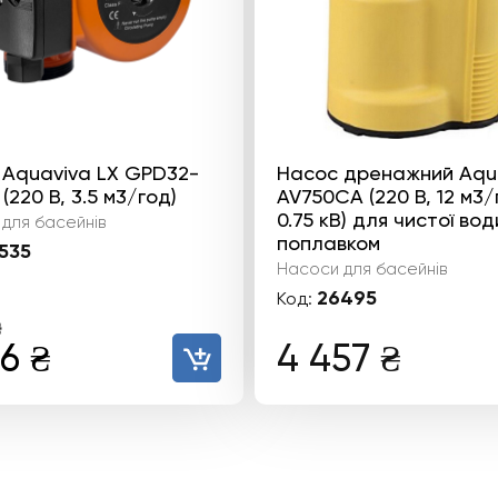
 Aquaviva LX GPD32-
Насос дренажний Aqu
(220 В, 3.5 м3/год)
AV750CA (220 В, 12 м3/
0.75 кВ) для чистої вод
для басейнів
поплавком
535
Насоси для басейнів
26495
Код:
₴
гінальна
Поточна
46
₴
4 457
₴
а:
ціна:
2
₴.
146 ₴.