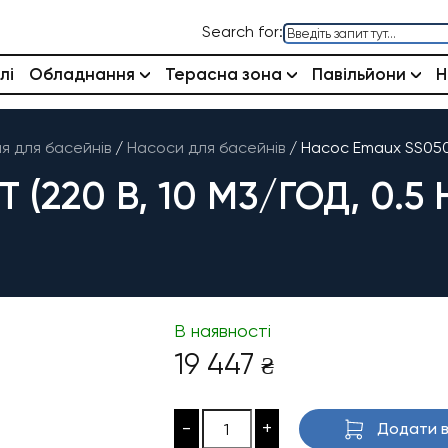
Search for:
лі
Обладнання
Терасна зона
Павільйони
Н
 для басейнів
/
Насоси для басейнів
/
Насос Emaux SS050T
(220 В, 10 М3/ГОД, 0.5 
В наявності
19 447
₴
-
+
Додати в