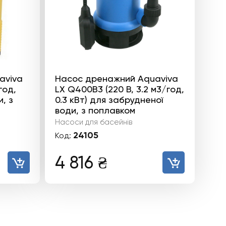
aviva
Насос дренажний Aquaviva
год,
LX Q400B3 (220 В, 3.2 м3/год,
и, з
0.3 кВт) для забрудненої
води, з поплавком
Насоси для басейнів
24105
Код:
4 816
₴