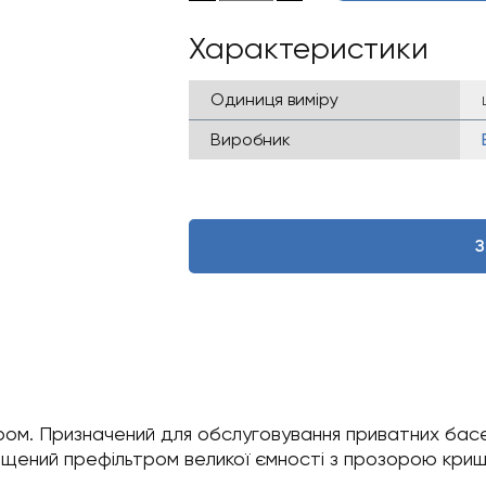
Характеристики
Одиниця виміру
Виробник
З
ом. Призначений для обслуговування приватних басе
нащений префільтром великої ємності з прозорою кри