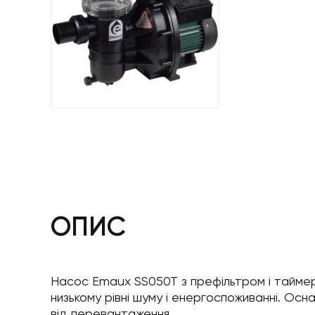
ОПИС
Насос Emaux SS050T з префільтром і таймер
низькому рівні шуму і енергоспоживанні. Ос
від перевантаження.