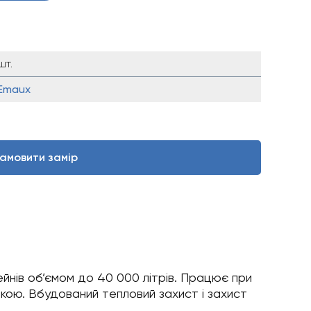
шт.
Emaux
амовити замір
йнів об’ємом до 40 000 літрів. Працює при
шкою. Вбудований тепловий захист і захист