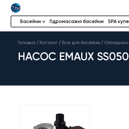
Басейни
Гідромасажні басейни
SPA купе
Головна
/
Каталог
/
Все для басейнів
/
Обладнання
НАСОС EMAUX SS050T 