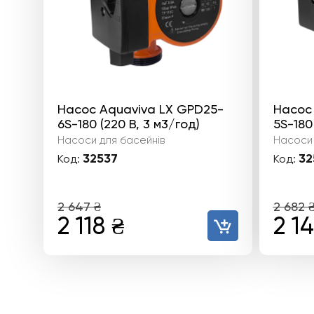
Насос Aquaviva LX GPD25-
Насос
6S-180 (220 В, 3 м3/год)
5S-180 
Насоси для басейнів
Насоси 
32537
32
Код:
Код:
2 647
₴
2 682
Оригінальна
Поточна
Ори
2 118
₴
2 1
ціна:
ціна:
цін
2
2
2
647 ₴.
118 ₴.
682 