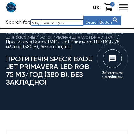
0
UK
Search for:
Search Button
Головна
/
Каталог
/
Все для басейнів
/
Обладнання
для басейнів
/
Устаткування для зустрічної течії
/
Протитечія Speck BADU Jet Primavera LED RGB 75
м3/год (380 В), без закладної
ПРОТИТЕЧІЯ SPECK BADU
JET PRIMAVERA LED RGB
75 М3/ГОД (380 В), БЕЗ
Зв'язатися
з фахівцем
ЗАКЛАДНОЇ