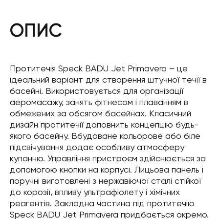
ОПИС
Протитечія Speck BADU Jet Primavera – це
ідеальний варіант для створення штучної течії в
басейні. Використовується для організації
аеромасажу, занять фітнесом і плаванням в
обмежених за обсягом басейнах. Класичний
дизайн протитечії доповнить концепцію будь-
якого басейну. Вбудоване кольорове або біле
підсвічування додає особливу атмосферу
купанню. Управління пристроєм здійснюється за
допомогою кнопки на корпусі. Лицьова панель і
поручні виготовлені з нержавіючої сталі стійкої
до корозії, впливу ультрафіолету і хімічних
реагентів. Закладна частина під протитечію
Speck BADU Jet Primavera придбається окремо.