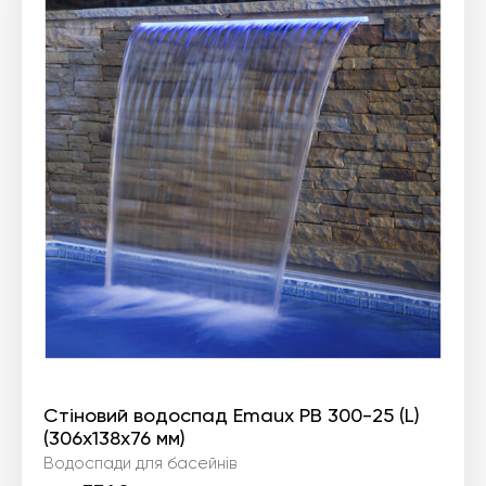
Стіновий водоспад Emaux PB 300-25 (L)
(306х138х76 мм)
Водоспади для басейнів