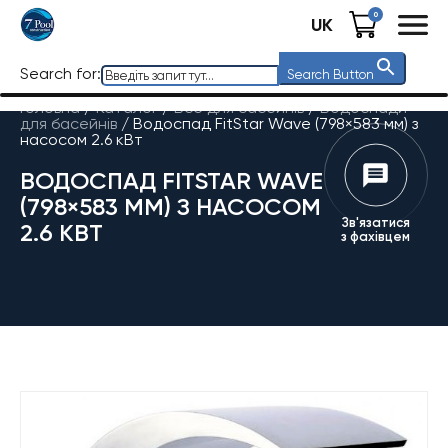
0
UK
Search for:
Search Button
Головна
/
Каталог
/
Все для басейнів
/
Водоспади
для басейнів
/
Водоспад FitStar Wave (798×583 мм) з
насосом 2.6 кВт
ВОДОСПАД FITSTAR WAVE
(798×583 ММ) З НАСОСОМ
Зв'язатися
2.6 КВТ
з фахівцем