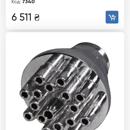
7340
Код:
6 511
₴