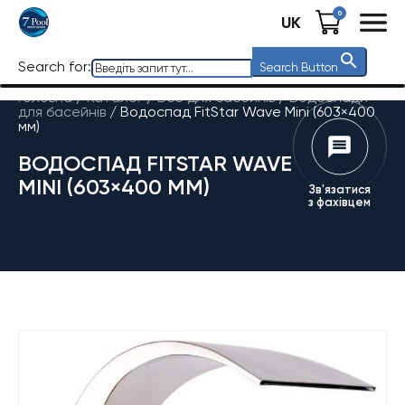
0
UK
Search for:
Search Button
Головна
/
Каталог
/
Все для басейнів
/
Водоспади
для басейнів
/
Водоспад FitStar Wave Mini (603×400
мм)
ВОДОСПАД FITSTAR WAVE
MINI (603×400 ММ)
Зв'язатися
з фахівцем