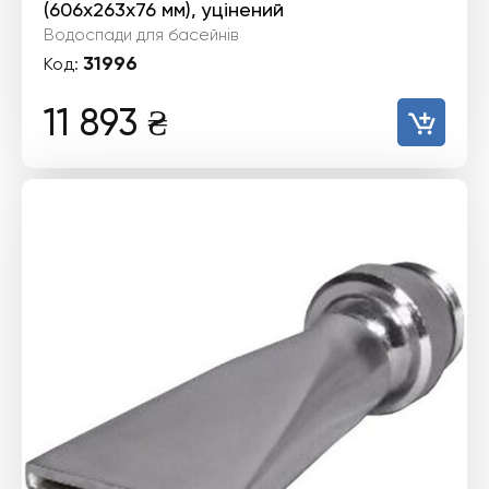
(606х263х76 мм), уцінений
Водоспади для басейнів
31996
Код:
11 893
₴